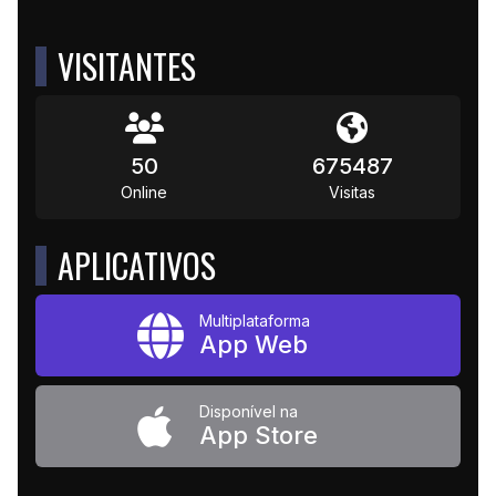
VISITANTES
50
675487
Online
Visitas
APLICATIVOS
Multiplataforma
App Web
Disponível na
App Store